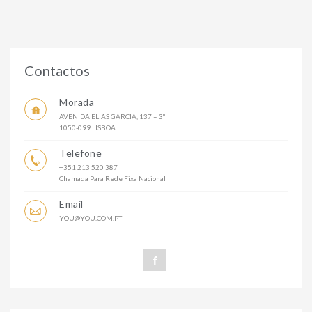
Contactos
Morada
AVENIDA ELIAS GARCIA, 137 – 3º
1050-099 LISBOA
Telefone
+351 213 520 387
Chamada Para Rede Fixa Nacional
Email
YOU@YOU.COM.PT