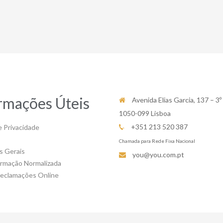
rmações Úteis
Avenida Elias Garcia, 137 – 3º
1050-099 Lisboa
+351 213 520 387
e Privacidade
Chamada para Rede Fixa Nacional
s Gerais
you@you.com.pt
ormação Normalizada
Reclamações Online