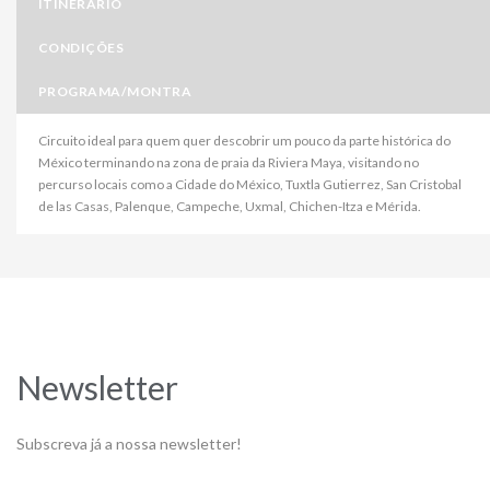
ITINERÁRIO
CONDIÇÕES
PROGRAMA/MONTRA
Circuito ideal para quem quer descobrir um pouco da parte histórica do
México terminando na zona de praia da Riviera Maya, visitando no
percurso locais como a Cidade do México, Tuxtla Gutierrez, San Cristobal
de las Casas, Palenque, Campeche, Uxmal, Chichen-Itza e Mérida.
Newsletter
Subscreva já a nossa newsletter!