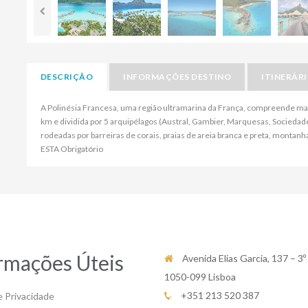
DESCRIÇÃO
INFORMAÇÕES DESTINO
ITINERÁR
A Polinésia Francesa, uma região ultramarina da França, compreende mais
km e dividida por 5 arquipélagos (Austral, Gambier, Marquesas, Sociedade
rodeadas por barreiras de corais, praias de areia branca e preta, montanha
ESTA Obrigatório
rmações Úteis
Avenida Elias Garcia, 137 – 3º
1050-099 Lisboa
+351 213 520 387
e Privacidade