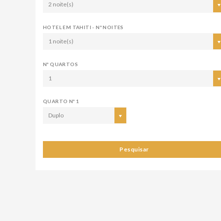
2 noite(s)
HOTEL EM TAHITI - Nº NOITES
1 noite(s)
Nº QUARTOS
1
QUARTO Nº 1
Duplo
Pesquisar