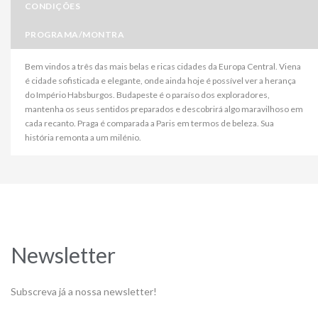
CONDIÇÕES
PROGRAMA/MONTRA
Bem vindos a três das mais belas e ricas cidades da Europa Central. Viena
é cidade sofisticada e elegante, onde ainda hoje é possível ver a herança
do Império Habsburgos. Budapeste é o paraíso dos exploradores,
mantenha os seus sentidos preparados e descobrirá algo maravilhoso em
cada recanto. Praga é comparada a Paris em termos de beleza. Sua
história remonta a um milénio.
Newsletter
Subscreva já a nossa newsletter!