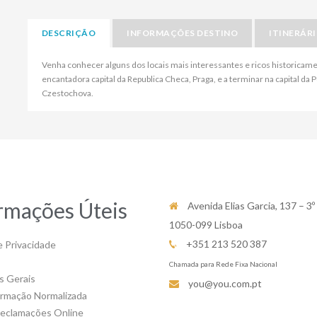
DESCRIÇÃO
INFORMAÇÕES DESTINO
ITINERÁR
Venha conhecer alguns dos locais mais interessantes e ricos historica
encantadora capital da Republica Checa, Praga, e a terminar na capital da 
Czestochova.
rmações Úteis
Avenida Elias Garcia, 137 – 3º
1050-099 Lisboa
+351 213 520 387
e Privacidade
Chamada para Rede Fixa Nacional
s Gerais
you@you.com.pt
ormação Normalizada
Reclamações Online