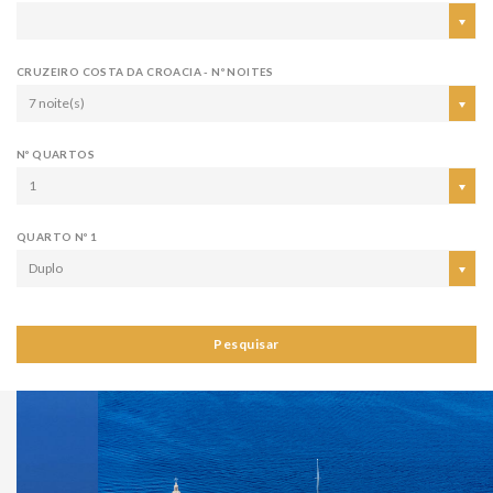
CRUZEIRO COSTA DA CROACIA - Nº NOITES
7 noite(s)
Nº QUARTOS
1
QUARTO Nº 1
Duplo
Pesquisar