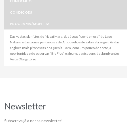
ITINERÁRIO
CONDIÇÕES
PROGRAMA/MONTRA
Das vastas planícies de Masai Mara, das águas "cor-de-rosa" do Lago
Nakuru e das zonas pantanosas de Amboseli, este safari abrange três das
regiões mais pitorescas do Quénia. Dará, com um pouco de sorte, a
oportunidade de observar "Big Five" e algumas paisagens deslumbrantes.
Visto Obrigatório
Newsletter
Subscreva já a nossa newsletter!