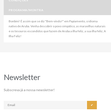
CONDIÇÕES
PROGRAMA/MONTRA
Bonbini! É assim que se diz "Bem-vindo!" em Papiamento, o idioma
nativo de Aruba. Venha descobrir o povo simpático, as maravilhas naturais
e os tesouros escondidos que fazem de Aruba a ilha feliz, a sua ilha feliz, A
Ilha Feliz!
Newsletter
Subscreva já a nossa newsletter!
✔