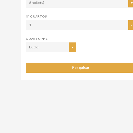
6 noite(s)
Nº QUARTOS
1
QUARTO Nº 1
Duplo
Pesquisar