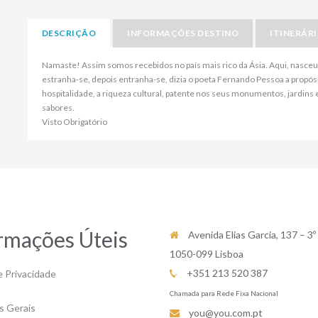
DESCRIÇÃO
INFORMAÇÕES DESTINO
ITINERÁR
Namaste! Assim somos recebidos no país mais rico da Ásia. Aqui, nasce
estranha-se, depois entranha-se, dizia o poeta Fernando Pessoa a propósi
hospitalidade, a riqueza cultural, patente nos seus monumentos, jardins
sabores.
Visto Obrigatório
rmações Úteis
Avenida Elias Garcia, 137 – 3º
1050-099 Lisboa
+351 213 520 387
e Privacidade
Chamada para Rede Fixa Nacional
s Gerais
you@you.com.pt