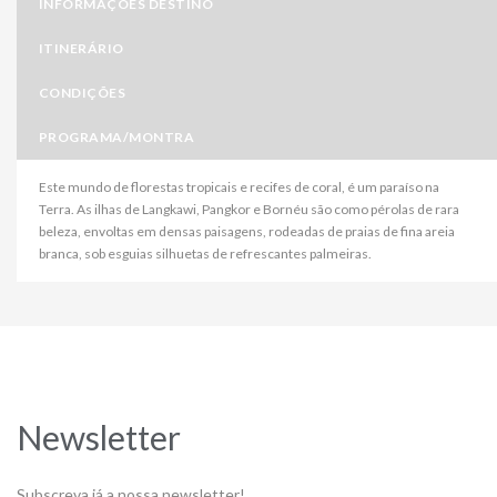
INFORMAÇÕES DESTINO
ITINERÁRIO
CONDIÇÕES
PROGRAMA/MONTRA
Este mundo de florestas tropicais e recifes de coral, é um paraíso na
Terra. As ilhas de Langkawi, Pangkor e Bornéu são como pérolas de rara
beleza, envoltas em densas paisagens, rodeadas de praias de fina areia
branca, sob esguias silhuetas de refrescantes palmeiras.
Newsletter
Subscreva já a nossa newsletter!