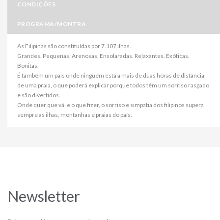
CONDIÇÕES
PROGRAMA/MONTRA
As Filipinas são constituídas por 7.107 ilhas.
Grandes. Pequenas. Arenosas. Ensolaradas. Relaxantes. Exóticas.
Bonitas.
É também um país onde ninguém está a mais de duas horas de distância
de uma praia, o que poderá explicar porque todos têm um sorriso rasgado
e são divertidos.
Onde quer que vá, e o que fizer, o sorriso e simpatia dos filipinos supera
sempre as ilhas, montanhas e praias do país.
Newsletter