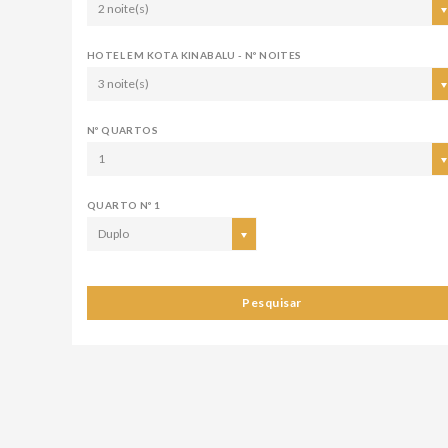
2 noite(s)
HOTEL EM KOTA KINABALU - Nº NOITES
3 noite(s)
Nº QUARTOS
1
QUARTO Nº 1
Duplo
Pesquisar