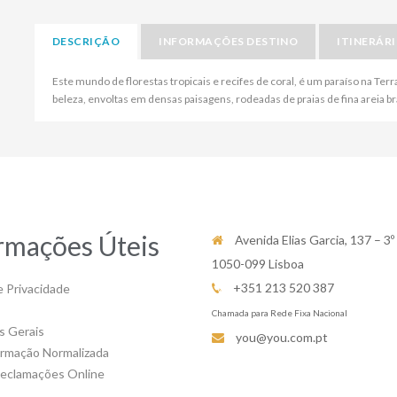
DESCRIÇÃO
INFORMAÇÕES DESTINO
ITINERÁR
Este mundo de florestas tropicais e recifes de coral, é um paraíso na Ter
beleza, envoltas em densas paisagens, rodeadas de praias de fina areia b
rmações Úteis
Avenida Elias Garcia, 137 – 3º
1050-099 Lisboa
+351 213 520 387
e Privacidade
Chamada para Rede Fixa Nacional
s Gerais
you@you.com.pt
ormação Normalizada
Reclamações Online