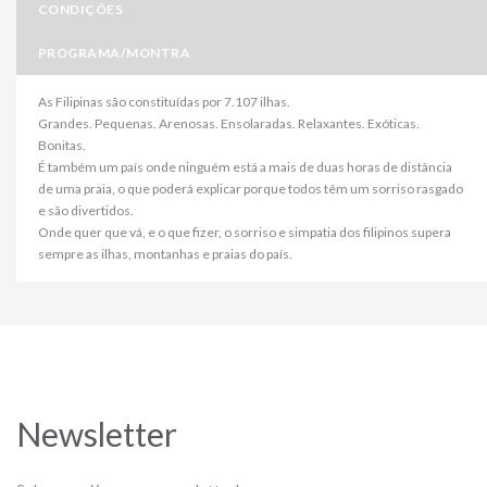
CONDIÇÕES
PROGRAMA/MONTRA
As Filipinas são constituídas por 7.107 ilhas.
Grandes. Pequenas. Arenosas. Ensolaradas. Relaxantes. Exóticas.
Bonitas.
É também um país onde ninguém está a mais de duas horas de distância
de uma praia, o que poderá explicar porque todos têm um sorriso rasgado
e são divertidos.
Onde quer que vá, e o que fizer, o sorriso e simpatia dos filipinos supera
sempre as ilhas, montanhas e praias do país.
Newsletter