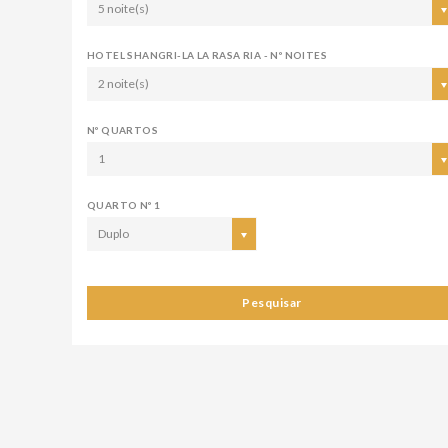
5 noite(s)
HOTEL SHANGRI-LA LA RASA RIA - Nº NOITES
2 noite(s)
Nº QUARTOS
1
QUARTO Nº 1
Duplo
Pesquisar