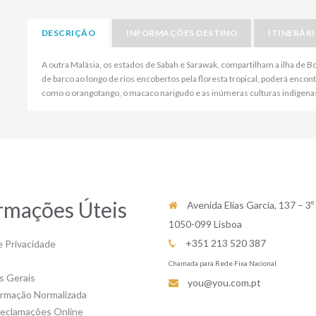
DESCRIÇÃO
INFORMAÇÕES DESTINO
ITINERÁR
A outra Malásia, os estados de Sabah e Sarawak, compartilham a ilha de B
de barco ao longo de rios encobertos pela floresta tropical, poderá encon
como o orangotango, o macaco narigudo e as inúmeras culturas indígena
rmações Úteis
Avenida Elias Garcia, 137 – 3º
1050-099 Lisboa
+351 213 520 387
e Privacidade
Chamada para Rede Fixa Nacional
s Gerais
you@you.com.pt
ormação Normalizada
Reclamações Online