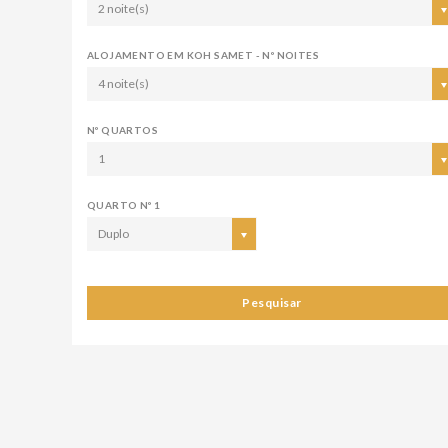
2 noite(s)
ALOJAMENTO EM KOH SAMET - Nº NOITES
4 noite(s)
Nº QUARTOS
1
QUARTO Nº 1
Duplo
Pesquisar