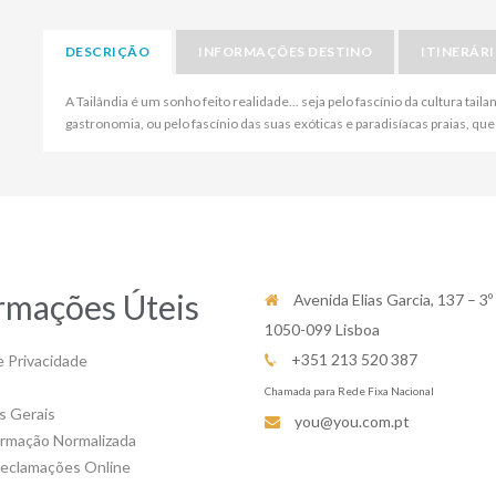
DESCRIÇÃO
INFORMAÇÕES DESTINO
ITINERÁR
A Tailândia é um sonho feito realidade... seja pelo fascínio da cultura tail
gastronomia, ou pelo fascínio das suas exóticas e paradisíacas praias, q
rmações Úteis
Avenida Elias Garcia, 137 – 3º
1050-099 Lisboa
+351 213 520 387
e Privacidade
Chamada para Rede Fixa Nacional
s Gerais
you@you.com.pt
ormação Normalizada
Reclamações Online