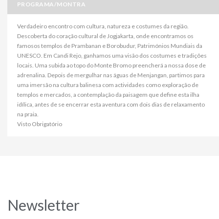
PROGRAMA/MONTRA
Verdadeiro encontro com cultura, natureza e costumes da região.
Descoberta do coração cultural de Jogjakarta, onde encontramos os
famosos templos de Prambanan e Borobudur, Patrimónios Mundiais da
UNESCO. Em Candi Rejo, ganhamos uma visão dos costumes e tradições
locais. Uma subida ao topo do Monte Bromo preencherá a nossa dose de
adrenalina. Depois de mergulhar nas águas de Menjangan, partimos para
uma imersão na cultura balinesa com actividades como exploração de
templos e mercados, a contemplação da paisagem que define esta ilha
idílica, antes de se encerrar esta aventura com dois dias de relaxamento
na praia.
Visto Obrigatório
Newsletter