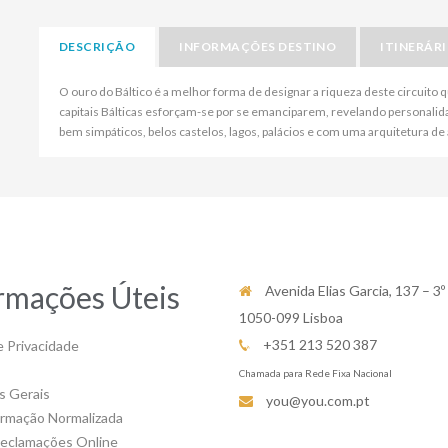
DESCRIÇÃO
INFORMAÇÕES DESTINO
ITINERÁR
O ouro do Báltico é a melhor forma de designar a riqueza deste circuito 
capitais Bálticas esforçam-se por se emanciparem, revelando personalida
bem simpáticos, belos castelos, lagos, palácios e com uma arquitetura d
rmações Úteis
Avenida Elias Garcia, 137 – 3º
1050-099 Lisboa
+351 213 520 387
e Privacidade
Chamada para Rede Fixa Nacional
s Gerais
you@you.com.pt
ormação Normalizada
Reclamações Online