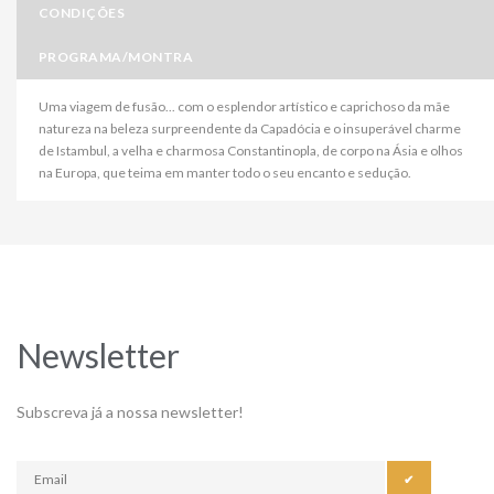
CONDIÇÕES
PROGRAMA/MONTRA
Uma viagem de fusão... com o esplendor artístico e caprichoso da mãe
natureza na beleza surpreendente da Capadócia e o insuperável charme
de Istambul, a velha e charmosa Constantinopla, de corpo na Ásia e olhos
na Europa, que teima em manter todo o seu encanto e sedução.
Newsletter
Subscreva já a nossa newsletter!
✔