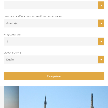
CIRCUITO JÃ³IAS DA CAPADÃ³CIA - Nº NOITES
6 noite(s)
Nº QUARTOS
1
QUARTO Nº 1
Duplo
Pesquisar