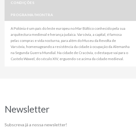
CONDIÇÕES
PROGRAMA/MONTRA
A Polónia é um país do leste europeu no Mar Báltico conhecido pela sua
arquitectura medieval e herança judaica. Varsóvia, a capital, é famosa
pelas compras e vida nocturna, para além do Museu da Revolta de
Varsóvia, homenageando a resistência da cidade à ocupação da Alemanha
na Segunda Guerra Mundial. Na cidade de Cracóvia, o destaque vai para o
Castelo Wawel, do século XIV, erguendo-se acima da cidade medieval.
Newsletter
Subscreva já a nossa newsletter!