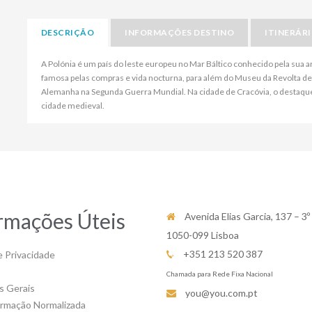
DESCRIÇÃO
INFORMAÇÕES DESTINO
ITINERÁR
A Polónia é um país do leste europeu no Mar Báltico conhecido pela sua arq
famosa pelas compras e vida nocturna, para além do Museu da Revolta de
Alemanha na Segunda Guerra Mundial. Na cidade de Cracóvia, o destaque 
cidade medieval.
rmações Úteis
Avenida Elias Garcia, 137 – 3º
1050-099 Lisboa
+351 213 520 387
e Privacidade
Chamada para Rede Fixa Nacional
s Gerais
you@you.com.pt
ormação Normalizada