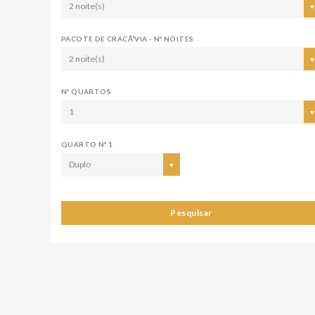
2 noite(s)
PACOTE DE CRACÃ³VIA - Nº NOITES
2 noite(s)
Nº QUARTOS
1
QUARTO Nº 1
Duplo
Pesquisar