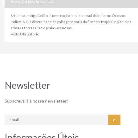
PROGRAMA/MONTRA
Sri Lanka, antiga Ceilão, é uma nação insular ao sul da Índia, no Oceano
Índico. A sua diversidade de paisagens varia da floresta tropical e planícies
áridas a terras altas e praias arenosas.
Visto Obrigatório
Newsletter
Subscreva já a nossa newsletter!
✔
Informações Úteis