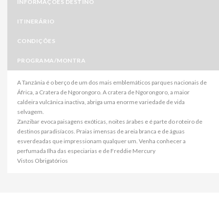
INFORMAÇÕES DESTINO
ITINERÁRIO
CONDIÇÕES
PROGRAMA/MONTRA
A Tanzânia é o berço de um dos mais emblemáticos parques nacionais de
África, a Cratera de Ngorongoro. A cratera de Ngorongoro, a maior
caldeira vulcânica inactiva, abriga uma enorme variedade de vida
selvagem.
Zanzibar evoca paisagens exóticas, noites árabes e é parte do roteiro de
destinos paradisíacos. Praias imensas de areia branca e de águas
esverdeadas que impressionam qualquer um. Venha conhecer a
perfumada Ilha das especiarias e de Freddie Mercury
Vistos Obrigatórios