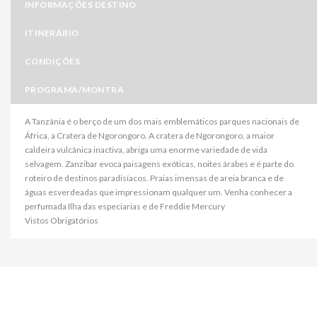
INFORMAÇÕES DESTINO
ITINERÁRIO
CONDIÇÕES
PROGRAMA/MONTRA
A Tanzânia é o berço de um dos mais emblemáticos parques nacionais de
África, a Cratera de Ngorongoro. A cratera de Ngorongoro, a maior
caldeira vulcânica inactiva, abriga uma enorme variedade de vida
selvagem. Zanzibar evoca paisagens exóticas, noites árabes e é parte do
roteiro de destinos paradisíacos. Praias imensas de areia branca e de
águas esverdeadas que impressionam qualquer um. Venha conhecer a
perfumada Ilha das especiarias e de Freddie Mercury
Vistos Obrigatórios