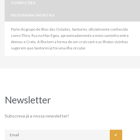
CONDIÇÕES
PROGRAMA/MONTRA
Parte do grupo de ilhas das Cíclades, Santorini, oficialmente conhecida
como Thira, fica no Mar Egeu, aproximadamente a meio caminho entre
Atenas e Creta. A ilha tem a forma de um croissant e as ilhotas vizinhas
sugerem que Santorini já foi uma ilha circular.
Newsletter
Subscreva já a nossa newsletter!
✔