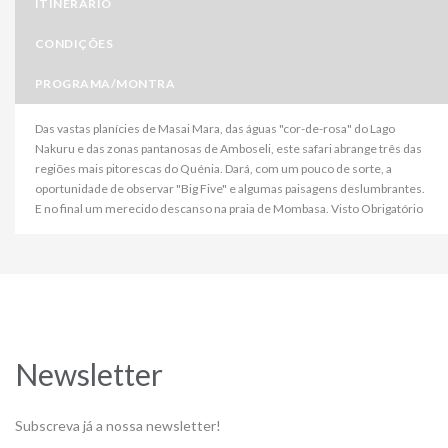
ITINERÁRIO
CONDIÇÕES
PROGRAMA/MONTRA
Das vastas planícies de Masai Mara, das águas "cor-de-rosa" do Lago
Nakuru e das zonas pantanosas de Amboseli, este safari abrange três das
regiões mais pitorescas do Quénia. Dará, com um pouco de sorte, a
oportunidade de observar "Big Five" e algumas paisagens deslumbrantes.
E no final um merecido descanso na praia de Mombasa. Visto Obrigatório
Newsletter
Subscreva já a nossa newsletter!