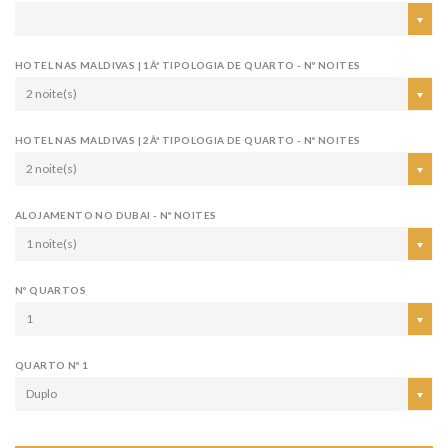
HOTEL NAS MALDIVAS | 1Âª TIPOLOGIA DE QUARTO - Nº NOITES
2 noite(s)
HOTEL NAS MALDIVAS | 2Âª TIPOLOGIA DE QUARTO - Nº NOITES
2 noite(s)
ALOJAMENTO NO DUBAI - Nº NOITES
1 noite(s)
Nº QUARTOS
1
QUARTO Nº 1
Duplo