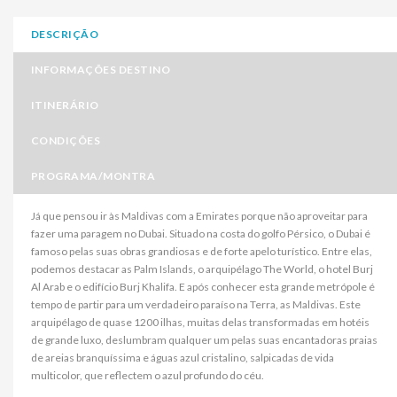
DESCRIÇÃO
INFORMAÇÕES DESTINO
ITINERÁRIO
CONDIÇÕES
PROGRAMA/MONTRA
Já que pensou ir às Maldivas com a Emirates porque não aproveitar para
fazer uma paragem no Dubai. Situado na costa do golfo Pérsico, o Dubai é
famoso pelas suas obras grandiosas e de forte apelo turístico. Entre elas,
podemos destacar as Palm Islands, o arquipélago The World, o hotel Burj
Al Arab e o edifício Burj Khalifa. E após conhecer esta grande metrópole é
tempo de partir para um verdadeiro paraíso na Terra, as Maldivas. Este
arquipélago de quase 1200 ilhas, muitas delas transformadas em hotéis
de grande luxo, deslumbram qualquer um pelas suas encantadoras praias
de areias branquíssima e águas azul cristalino, salpicadas de vida
multicolor, que reflectem o azul profundo do céu.