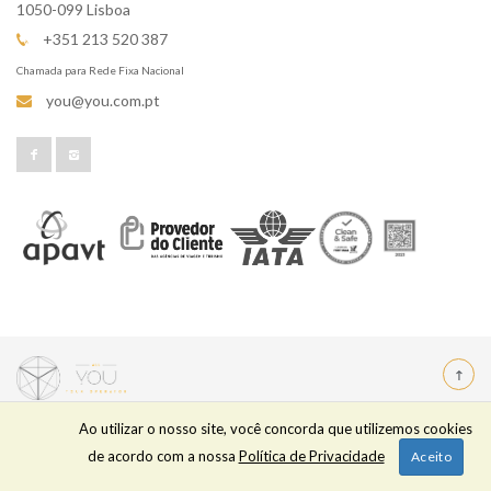
1050-099 Lisboa
+351 213 520 387
Chamada para Rede Fixa Nacional
you@you.com.pt
Ao utilizar o nosso site, você concorda que utilizemos cookies
YOU TOUR OPERATOR
| RNAVT 6280 | © 2022 Todos os
de acordo com a nossa
Política de Privacidade
Aceito
Direitos Reservados | Powered by
OPTIGEST