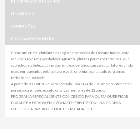
INFORMAÇÕES DESTINO
ITINERÁRIO
CONDIÇÕES
PROGRAMA/MONTRA
Como um cristal cintilante nas águas esmeralda do Oceano Índico, este
arquipélago é uma verdadeira aguarela, pintada por mão fantasiosa, que
caprichou na beleza das praias e na exuberância paisagística, fatores ainda
mais enriquecidos pela cultura e gastronomia local ... tudo para umas
férias inesquecíveis.
A partir de 01 Out 2025 será cobrada uma Taxa de Turismo no valor de € 3
por pessoa e noite, exceto crianças menores de 12 anos.
PROGRAMA ESPECIALMENTE CONCEBIDO PARA QUEM QUER FICAR
DURANTE A ESTADIA EM 2 ZONAS DIFERENTES DA ILHA. PODERÁ
ESCOLHER A PARTIR DE 3 NOITES EM CADA HOTEL.