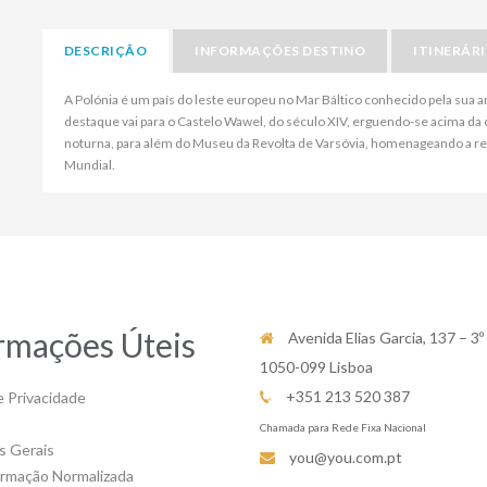
DESCRIÇÃO
INFORMAÇÕES DESTINO
ITINERÁR
A Polónia é um país do leste europeu no Mar Báltico conhecido pela sua a
destaque vai para o Castelo Wawel, do século XIV, erguendo-se acima da c
noturna, para além do Museu da Revolta de Varsóvia, homenageando a re
Mundial.
rmações Úteis
Avenida Elias Garcia, 137 – 3º
1050-099 Lisboa
+351 213 520 387
e Privacidade
Chamada para Rede Fixa Nacional
s Gerais
you@you.com.pt
ormação Normalizada