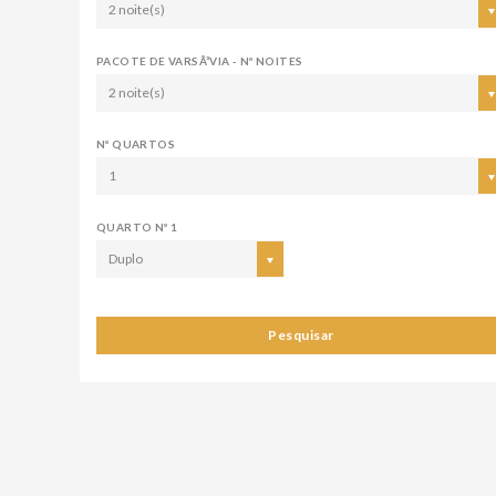
2 noite(s)
PACOTE DE VARSÃ³VIA - Nº NOITES
2 noite(s)
Nº QUARTOS
1
QUARTO Nº 1
Duplo
Pesquisar