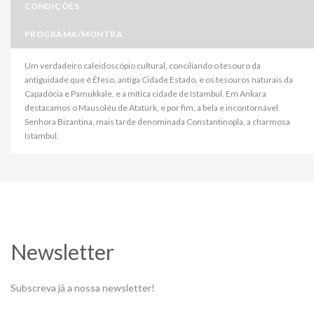
CONDIÇÕES
PROGRAMA/MONTRA
Um verdadeiro caleidoscópio cultural, conciliando o tesouro da
antiguidade que é Éfeso, antiga Cidade Estado, e os tesouros naturais da
Capadócia e Pamukkale, e a mítica cidade de Istambul. Em Ankara
destacamos o Mausoléu de Atatürk, e por fim, a bela e incontornável
Senhora Bizantina, mais tarde denominada Constantinopla, a charmosa
Istambul.
Newsletter
Subscreva já a nossa newsletter!