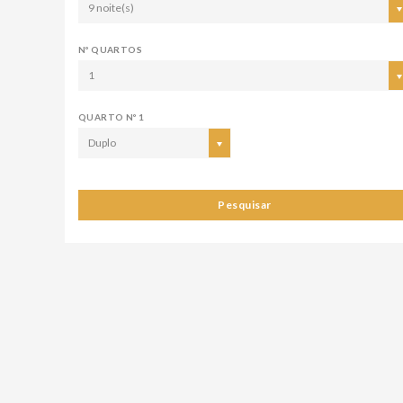
9 noite(s)
Nº QUARTOS
1
QUARTO Nº 1
Duplo
Pesquisar