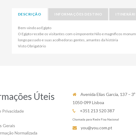
DESCRIÇÃO
INFORMAÇÕES DESTINO
ITINERÁR
Bem-vindo ao Egipto
O Egipto recebe os visitantes com o imponente Nilo e magníficos monum
longo passado e suas acolhedoras gentes, amantes da história
Visto Obrigatório
rmações Úteis
Avenida Elias Garcia, 137 – 3º
1050-099 Lisboa
+351 213 520 387
e Privacidade
Chamada para Rede Fixa Nacional
s Gerais
you@you.com.pt
ormação Normalizada