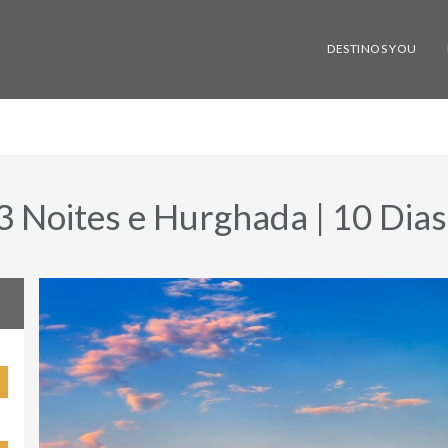
DESTINOS YOU
 3 Noites e Hurghada | 10 Dias