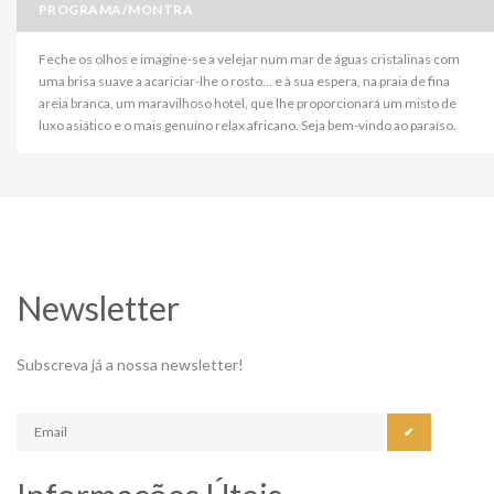
PROGRAMA/MONTRA
Feche os olhos e imagine-se a velejar num mar de águas cristalinas com
uma brisa suave a acariciar-lhe o rosto... e à sua espera, na praia de fina
areia branca, um maravilhoso hotel, que lhe proporcionará um misto de
luxo asiático e o mais genuíno relax africano. Seja bem-vindo ao paraíso.
Newsletter
Subscreva já a nossa newsletter!
✔