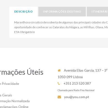
DESCRIÇÃO
INFORMAÇÕES DESTINO
ITINERÁR
Maravilhoso circuito à descoberta de algumas das principais cidades do 
oportunidade de conhecer as Cataratas do Niágara, as Mil Ilhas, Otava, 
ETA Obrigatório
rmações Úteis
Avenida Elias Garcia, 137 – 3º
1050-099 Lisboa
+351 213 520 387
e Privacidade
Chamada para Rede Fixa Nacional
s Gerais
you@you.com.pt
ormação Normalizada
Reclamações Online