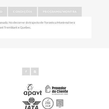
IO
CONDIÇÕES
PROGRAMA/MONTRA
Canadá. No decorrer do trajecto de Toronto a Montreal terá
Mont Tremblant e Quebec.