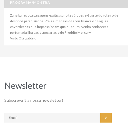
PROGRAMA/MONTRA
Zanzibar evoca paisagens exóticas, noites árabes e é parte do roteiro de
destinos paradisíacos. Praias imensas de areia branca e de águas
esverdeadas que impressionam qualquer um. Venha conhecer a
perfumada Ilha das especiarias e de Freddie Mercury.
Visto Obrigatório
Newsletter
Subscreva já a nossa newsletter!
✔