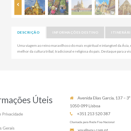
DESCRIÇÃO
INFORMAÇÕES DESTINO
ITINERÁR
Uma viagem ao reino maravilhoso do mais espiritual e intangível da Ásia, n
melhor da cultura tribal, tradicional e religiosa do país. Destaque para a vi
rmações Úteis
Avenida Elias Garcia, 137 – 3º
1050-099 Lisboa
+351 213 520 387
e Privacidade
Chamada para Rede Fixa Nacional
s Gerais
you@you.com.pt