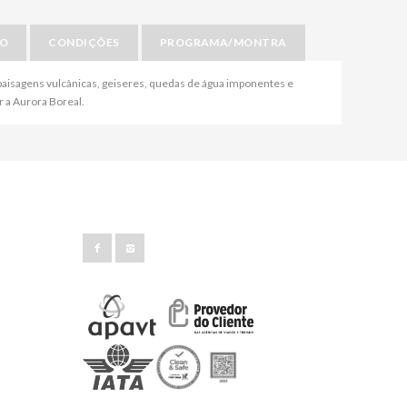
IO
CONDIÇÕES
PROGRAMA/MONTRA
as paisagens vulcânicas, geiseres, quedas de água imponentes e
r a Aurora Boreal.