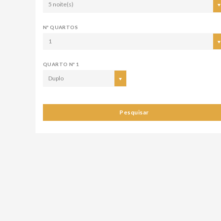
5 noite(s)
Nº QUARTOS
1
QUARTO Nº 1
Duplo
Pesquisar