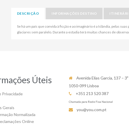
DESCRIÇÃO
INFORMAÇÕES DESTINO
ITINERÁR
Se há um país que convida à ficção e ao imaginário é a Islândia, pelas su
glaciares sem paralelo. Durante a estadia terá muitas chances de observa
rmações Úteis
Avenida Elias Garcia, 137 – 3º
1050-099 Lisboa
+351 213 520 387
e Privacidade
Chamada para Rede Fixa Nacional
s Gerais
you@you.com.pt
ormação Normalizada
Reclamações Online