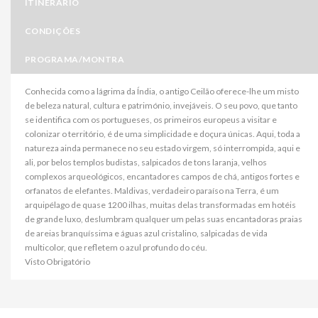
ITINERÁRIO
CONDIÇÕES
PROGRAMA/MONTRA
Conhecida como a lágrima da Índia, o antigo Ceilão oferece-lhe um misto
de beleza natural, cultura e património, invejáveis. O seu povo, que tanto
se identifica com os portugueses, os primeiros europeus a visitar e
colonizar o território, é de uma simplicidade e doçura únicas. Aqui, toda a
natureza ainda permanece no seu estado virgem, só interrompida, aqui e
ali, por belos templos budistas, salpicados de tons laranja, velhos
complexos arqueológicos, encantadores campos de chá, antigos fortes e
orfanatos de elefantes. Maldivas, verdadeiro paraíso na Terra, é um
arquipélago de quase 1200 ilhas, muitas delas transformadas em hotéis
de grande luxo, deslumbram qualquer um pelas suas encantadoras praias
de areias branquíssima e águas azul cristalino, salpicadas de vida
multicolor, que refletem o azul profundo do céu.
Visto Obrigatório