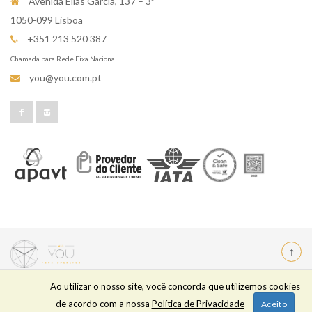
Avenida Elias Garcia, 137 – 3º
1050-099 Lisboa
+351 213 520 387
Chamada para Rede Fixa Nacional
you@you.com.pt
Ao utilizar o nosso site, você concorda que utilizemos cookies
YOU TOUR OPERATOR
| RNAVT 6280 | © 2022 Todos os
de acordo com a nossa
Política de Privacidade
Aceito
Direitos Reservados | Powered by
OPTIGEST