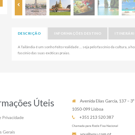
DESCRIÇÃO
INFORMAÇÕES DESTINO
ITINERÁR
A Tailândia é um sonho feito realidade ... seja pelo fascínio da cultura, a
fascínio das suas exóticas praias.
rmações Úteis
Avenida Elias Garcia, 137 – 3º
1050-099 Lisboa
+351 213 520 387
e Privacidade
Chamada para Rede Fixa Nacional
s Gerais
you@you.com.pt