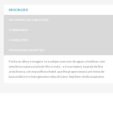
DESCRIÇÃO
INFORMAÇÕES DESTINO
ITINERÁRIO
CONDIÇÕES
PROGRAMA/MONTRA
Feche os olhos e imagine-se a velejar num mar de águas cristalinas com
uma brisa suave a acariciar-lhe o rosto... e à sua espera, na praia de fina
areia branca, um maravilhoso hotel, que lhe proporcionará um misto de
luxo asiático e o mais genuíno relax africano. Seja bem-vindo ao paraíso.