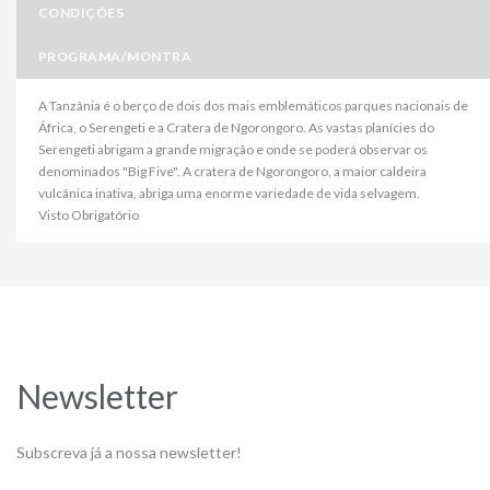
CONDIÇÕES
PROGRAMA/MONTRA
A Tanzânia é o berço de dois dos mais emblemáticos parques nacionais de
África, o Serengeti e a Cratera de Ngorongoro. As vastas planícies do
Serengeti abrigam a grande migração e onde se poderá observar os
denominados "Big Five". A cratera de Ngorongoro, a maior caldeira
vulcânica inativa, abriga uma enorme variedade de vida selvagem.
Visto Obrigatório
Newsletter
Subscreva já a nossa newsletter!