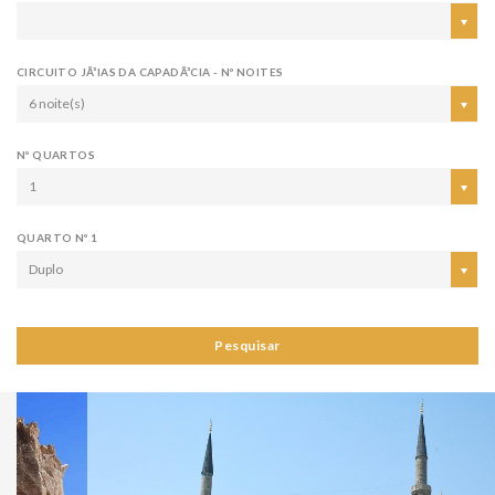
CIRCUITO JÃ³IAS DA CAPADÃ³CIA - Nº NOITES
6 noite(s)
Nº QUARTOS
1
QUARTO Nº 1
Duplo
Pesquisar