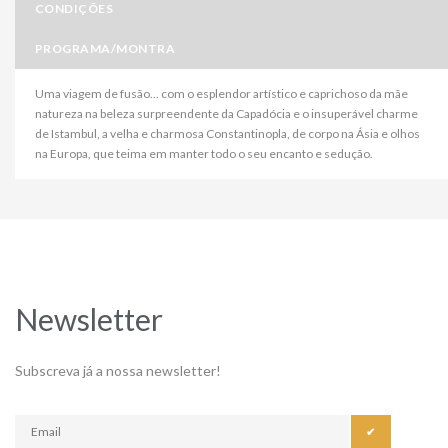
CONDIÇÕES
PROGRAMA/MONTRA
Uma viagem de fusão... com o esplendor artístico e caprichoso da mãe
natureza na beleza surpreendente da Capadócia e o insuperável charme
de Istambul, a velha e charmosa Constantinopla, de corpo na Ásia e olhos
na Europa, que teima em manter todo o seu encanto e sedução.
Newsletter
Subscreva já a nossa newsletter!
✔